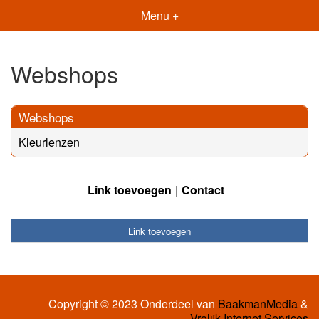
Menu +
Webshops
Webshops
Kleurlenzen
Link toevoegen
Contact
Link toevoegen
Copyright © 2023 Onderdeel van
BaakmanMedia
&
Vrolijk Internet Services