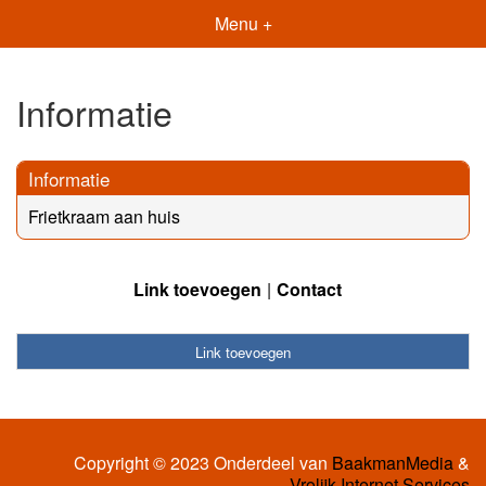
Menu +
Informatie
Informatie
Frietkraam aan huis
Link toevoegen
Contact
Link toevoegen
Copyright © 2023 Onderdeel van
BaakmanMedia
&
Vrolijk Internet Services